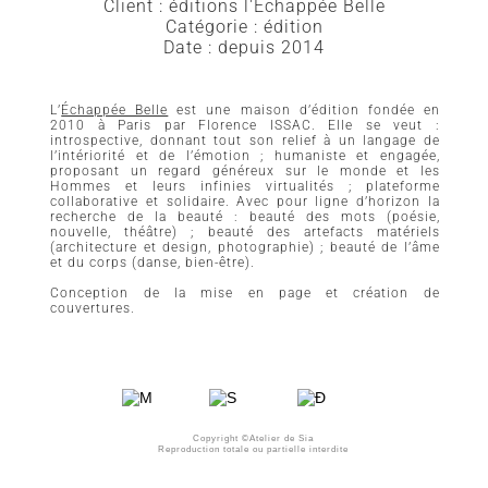
Client : éditions l'Échappée Belle
Catégorie : édition
Date : depuis 2014
L’
Échappée Belle
est une maison d’édition fondée en
2010 à Paris par Florence ISSAC. Elle se veut :
introspective, donnant tout son relief à un langage de
l’intériorité et de l’émotion ; humaniste et engagée,
proposant un regard généreux sur le monde et les
Hommes et leurs infinies virtualités ; plateforme
collaborative et solidaire. Avec pour ligne d’horizon la
recherche de la beauté : beauté des mots (poésie,
nouvelle, théâtre) ; beauté des artefacts matériels
(architecture et design, photographie) ; beauté de l’âme
et du corps (danse, bien-être).
Conception de la mise en page et création de
couvertures.
Copyright ©Atelier de Sia
Reproduction totale ou partielle interdite